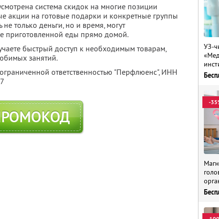
усмотрена система скидок на многие позиции
ые акции на готовые подарки и конкретные группы
 не только деньги, но и время, могут
уже приготовленной еды прямо домой.
УЗ-ч
учаете быстрый доступ к необходимым товарам,
«Мед
любимых занятий.
инст
 ограниченной ответственностью "Перфлюенс",
ИНН
Бесп
57
-35
ПРОМОКОД
Магн
голо
орга
Бесп
-10