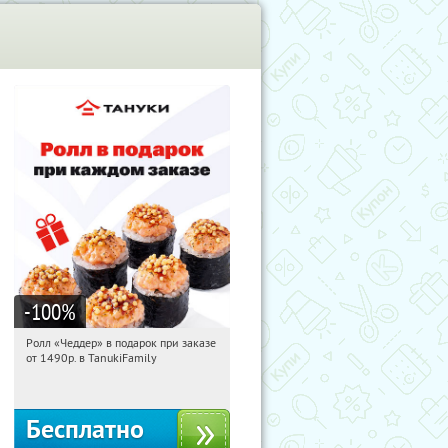
-100
%
Ролл «Чеддер» в подарок при заказе
11:59:59
Получили:
108
от 1490р. в TanukiFamily
Россия
Бесплатно