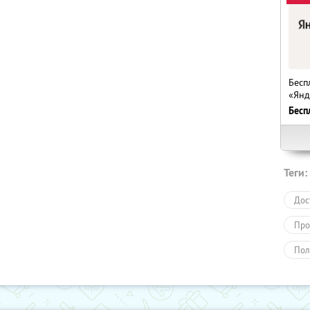
Бесп
«Янд
Бесп
Теги:
Дос
Про
Пол