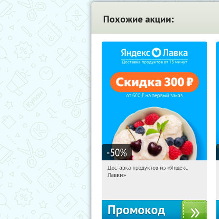
Похожие акции:
-50
%
Доставка продуктов из «Яндекс
11:59:59
Получили:
5
Лавки»
Россия
Промокод