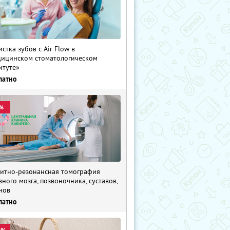
истка зубов с Air Flow в
ицинском стоматологическом
итуте»
латно
%
итно-резонансная томография
вного мозга, позвоночника, суставов,
нов
латно
0%