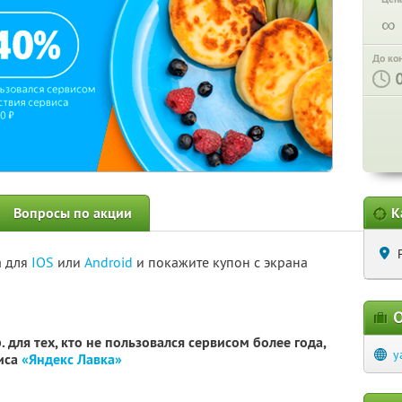
∞
До ко
Вопросы по акции
К
а для
IOS
или
Android
и покажите купон с экрана
О
 для тех, кто не пользовался сервисом более года,
y
виса
«Яндекс Лавка»