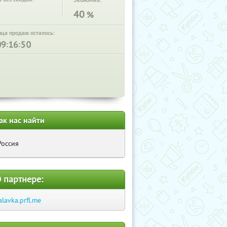
Экономия:
40
%
нца продаж осталось:
:
:
ак нас найти
Россия
 партнере:
alavka.prfl.me