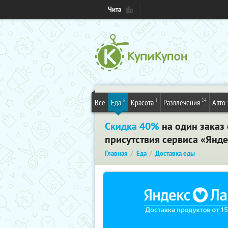
Чита
6
1
24
Все
Еда
Красота
Развлечения
Авто
Скидка 40%
на один заказ 
присутствия сервиса «Янде
Главная
Еда
Доставка еды