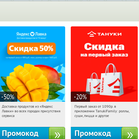
-50
%
-20
%
Доставка продуктов из «Яндекс
Первый заказ от 1090р. в
11:59:59
Получили:
165
11:59:59
Получили:
256
Лавки» во всех городах присутствия
приложении TanukiFamily: роллы,
Россия
Россия
сервиса
суши, пицца и другое
Промокод
Промокод