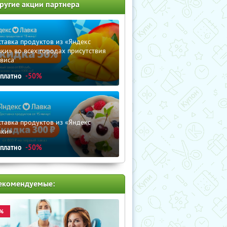
ругие акции партнера
тавка продуктов из «Яндекс
ки» во всех городах присутствия
виса
сплатно
-50%
тавка продуктов из «Яндекс
вки»
сплатно
-50%
екомендуемые:
%