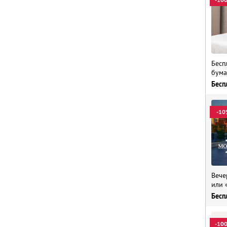
Бесп
бума
Бесп
-10
Вече
или 
Бесп
-10