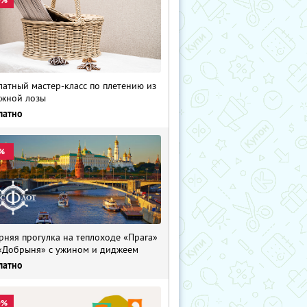
латный мастер-класс по плетению из
жной лозы
латно
%
рняя прогулка на теплоходе «Прага»
«Добрыня» с ужином и диджеем
латно
0%