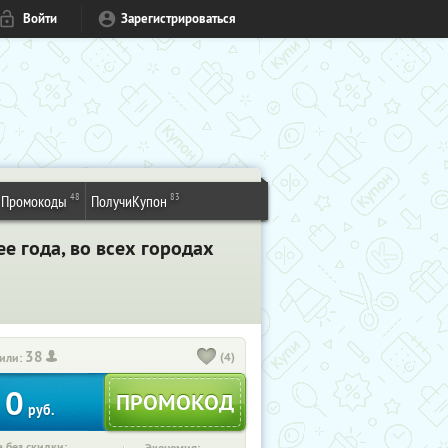
Войти
Зарегистрироваться
48
83
Промокоды
ПолучиКупон
ее года, во всех городах
38
(4)
или:
0
руб.
 без скидки: