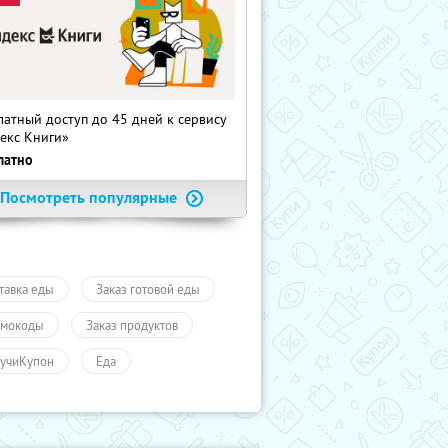
латный доступ до 45 дней к сервису
екс Книги»
латно
Посмотреть популярные
тавка еды
Заказ готовой еды
мокоды
Заказ продуктов
учиКупон
Еда