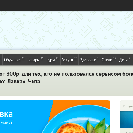
1
31
25
13
12
1
16
6
Обучение
Товары
Туры
Услуги
Здоровье
Отели
Дети
от 800р. для тех, кто не пользовался сервисом бол
кс Лавка». Чита
Получ
Цена