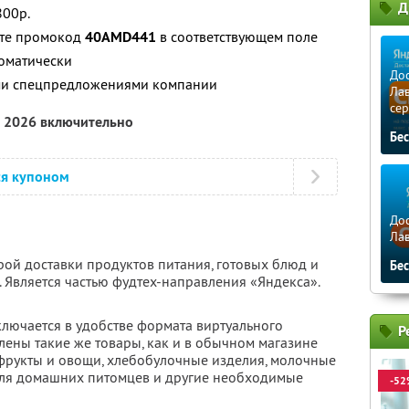
Д
800р.
ите промокод
40AMD441
в соответствующем поле
томатически
Дос
ими спецпредложениями компании
Лав
сер
а 2026 включительно
Бе
ся купоном
Дос
Ла
рой доставки продуктов питания, готовых блюд и
Бе
 Является частью фудтех-направления «Яндекса».
ключается в удобстве формата виртуального
Р
влены такие же товары, как и в обычном магазине
 фрукты и овощи, хлебобулочные изделия, молочные
для домашних питомцев и другие необходимые
-52