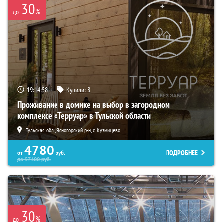
30
%
до
19:14:56
Купили:
8
Проживание в домике на выбор в загородном
комплексе «Терруар» в Тульской области
Тульская обл., Ясногорский р-н, с. Кузмищево
4780
ПОДРОБНЕЕ
от
руб.
до
57400
руб.
30
%
до