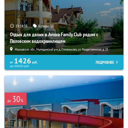
19:14:56
Купили:
10
Отдых для двоих в Avrora Family Club рядом с
Пяловским водохранилищем
Московская обл., Мытищинский р-н, д. Степаньково, ул. Рождественская, д. 25
1426
ПОДРОБНЕЕ
от
руб.
до
60600
руб.
30
%
до