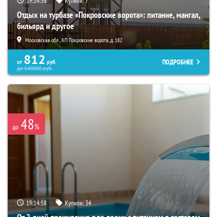
19:14:56
Купили:
7
Отдых на турбазе «Покровские ворота»: питание, мангал,
бильярд и другое
Московская обл., КП Покровские ворота, д. 182
812
ПОДРОБНЕЕ
от
руб.
до
140800
руб.
48
%
до
19:14:56
Купили:
34