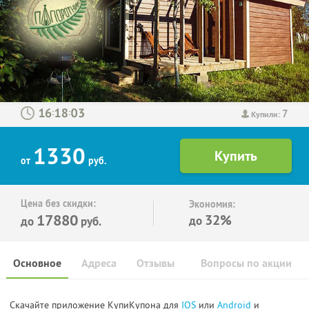
7
:
:
Купили:
1330
от
руб.
Цена без скидки:
Экономия:
17880
32%
до
до
руб.
Основное
Адреса
Отзывы
Вопросы по акции
Скачайте приложение КупиКупона для
IOS
или
Android
и