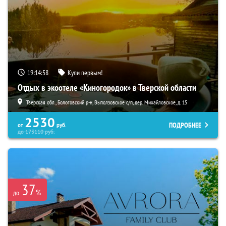
19:14:56
Купи первым!
Отдых в экоотеле «Киногородок» в Тверской области
Тверская обл., Бологовский р-н, Выползовское с/п, дер. Михайловское, д. 15
2530
ПОДРОБНЕЕ
от
руб.
до
173110
руб.
37
%
до