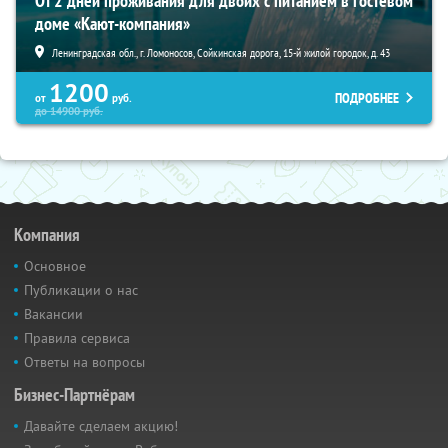
От 2 дней проживания для двоих с питанием в гостевом
доме «Кают-компания»
Ленинградская обл., г. Ломоносов, Сойкинская дорога, 15-й жилой городок, д. 43
1200
ПОДРОБНЕЕ
от
руб.
до
14900
руб.
Компания
Основное
Публикации о нас
Вакансии
Правила сервиса
Ответы на вопросы
Бизнес-Партнёрам
Давайте сделаем акцию!