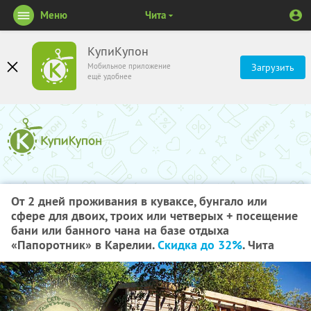
Меню
Чита
КупиКупон
Мобильное приложение
Загрузить
ещё удобнее
От 2 дней проживания в куваксе, бунгало или
сфере для двоих, троих или четверых + посещение
бани или банного чана на базе отдыха
«Папоротник» в Карелии.
Скидка до 32%
. Чита