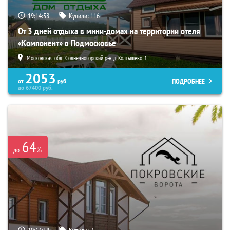
19:14:56
Купили:
116
От 3 дней отдыха в мини-домах на территории отеля
«Компонент» в Подмосковье
Московская обл., Солнечногорский р-н, д. Колтышево, 1
2053
ПОДРОБНЕЕ
от
руб.
до
67400
руб.
64
%
до