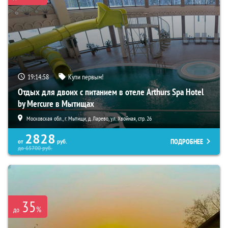
19:14:56
Купи первым!
Отдых для двоих с питанием в отеле Arthurs Spa Hotel
by Mercure в Мытищах
Московская обл., г. Мытищи, д. Ларево, ул. Хвойная, стр. 26
2828
ПОДРОБНЕЕ
от
руб.
до
65700
руб.
35
%
до