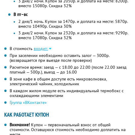
3 дня/2 ночи. Купон за 2050р. и доплата на месте: 8200р.
вместо 15080р.
Скидка 32%
В пт–вс
2 дня/1 ночь. Купон за 1470р. и доплата на месте: 5870р.
вместо 10490р.
Скидка 30%
3 дня/2 ночи. Купон за 2320р. и доплата на месте: 9290р.
вместо 17080р.
Скидка 32%
В стоимость
входит:
При заселении необходимо оставить залог — 3000р.
(возвращается при выезде после проверки)
Расчетное время: заезд — с 18.00 до 22.00 (после 22.00 заезд
платный — 500р.), выезд — до 16.00
В зоне кафе в общем доступе есть микроволновка,
электрический чайник, холодильник
В каждом жилом модуле есть индивидуальный термобокс с
охлаждающими элементами
Группа «ВКонтакте»
КАК РАБОТАЕТ КУПОН
Внимание!
Купон — первоначальный взнос от общей
стоимости. Оставшуюся стоимость необходимо доплатить на
месте