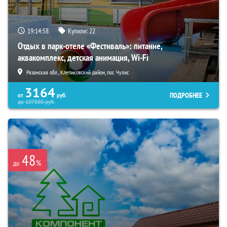
19:14:56
Купили:
22
Отдых в парк-отеле «Фестиваль»: питание,
аквакомплекс, детская анимация, Wi-Fi
Рязанская обл., Клепиковский район, пос. Чулис
3164
ПОДРОБНЕЕ
от
руб.
до
107880
руб.
48
%
до