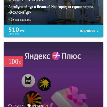
Автобусный тур в Великий Новгород от туроператора
«ХохломаТур»
Сенная площадь
510
ПОДРОБНЕЕ
руб.
5190
руб.
-100
%
12:56:41
Получили:
19