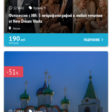
12:56:41
Купили:
9
Фотосессия с ИИ: 5 нейрофотографий в любой тематике
от New Dream Works
Россия
190
ПОДРОБНЕЕ
руб.
490
руб.
-51
%
12:56:41
Купили:
2