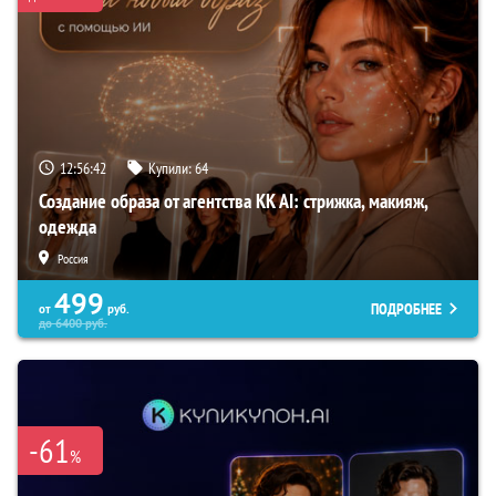
12:56:41
Купили:
64
Создание образа от агентства KK AI: стрижка, макияж,
одежда
Россия
499
ПОДРОБНЕЕ
от
руб.
до
6400
руб.
-61
%