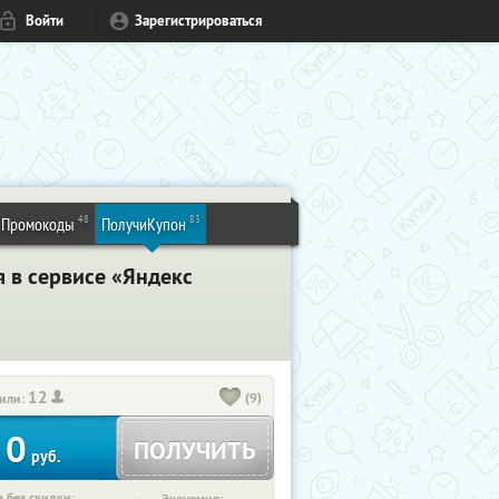
Войти
Зарегистрироваться
48
83
Промокоды
ПолучиКупон
я в сервисе «Яндекс
12
(9)
или:
0
ПОЛУЧИТЬ
руб.
 без скидки: