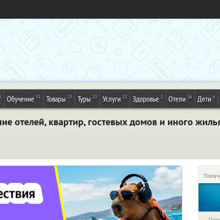
1
31
25
13
12
1
16
6
Обучение
Товары
Туры
Услуги
Здоровье
Отели
Дети
е отелей, квартир, гостевых домов и иного жиль
Получ
Цена