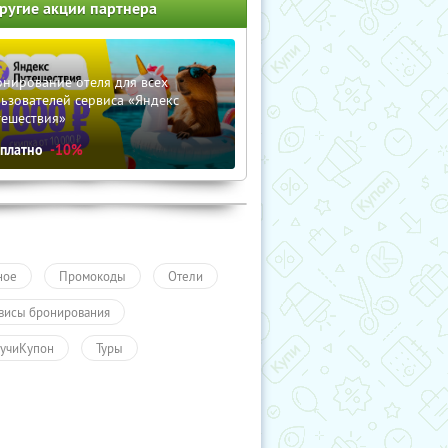
ругие акции партнера
нирование отеля для всех
ьзователей сервиса «Яндекс
тешествия»
сплатно
-10%
ное
Промокоды
Отели
висы бронирования
учиКупон
Туры