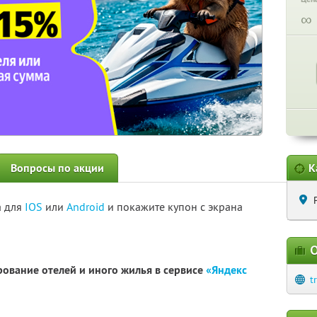
∞
Вопросы по акции
К
а для
IOS
или
Android
и покажите купон с экрана
О
рование отелей и иного жилья в сервисе
«Яндекс
t