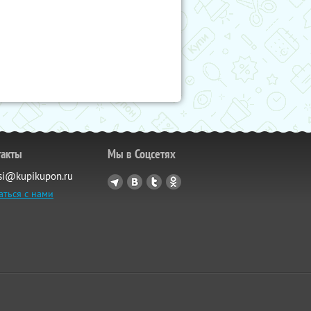
такты
Мы в Соцсетях
si@kupikupon.ru
аться с нами