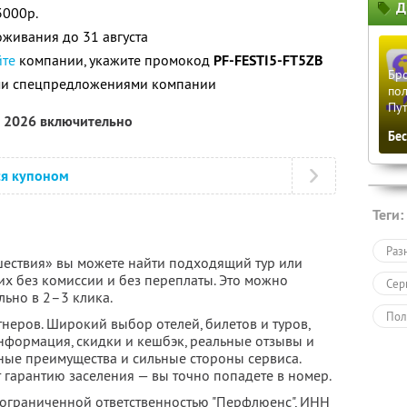
Д
3000р.
живания до 31 августа
йте
компании, укажите промокод
PF-FESTI5-FT5ZB
Бро
ими спецпредложениями компании
пол
Пу
а 2026 включительно
Бе
ся купоном
Теги:
Раз
ествия» вы можете найти подходящий тур или
их без комиссии и без переплаты. Это можно
Сер
льно в 2–3 клика.
Пол
неров. Широкий выбор отелей, билетов и туров,
нформация, скидки и кешбэк, реальные отзывы и
ные преимущества и сильные стороны сервиса.
 гарантию заселения — вы точно попадете в номер.
 ограниченной ответственностью "Перфлюенс",
ИНН