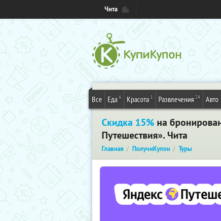
Чита
6
1
24
Все
Еда
Красота
Развлечения
Авто
Скидка 15%
на бронировани
Путешествия». Чита
Главная
ПолучиКупон
Туры