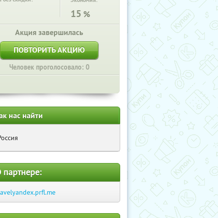
Экономия:
15
%
Акция завершилась
ПОВТОРИТЬ АКЦИЮ
Человек проголосовало: 0
ак нас найти
Россия
 партнере:
ravelyandex.prfl.me