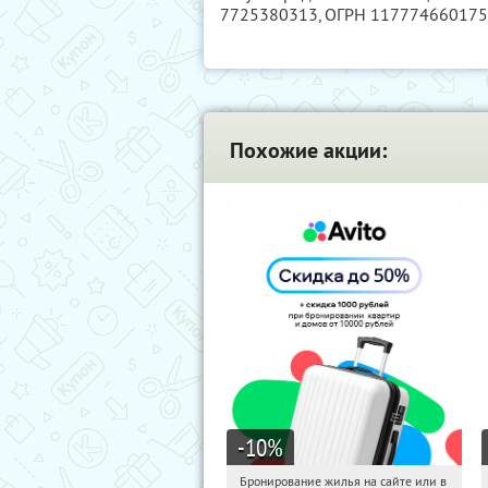
7725380313
, ОГРН 11777466017
Похожие акции:
-10
%
Бронирование жилья на сайте или в
04:35:47
Получили:
11