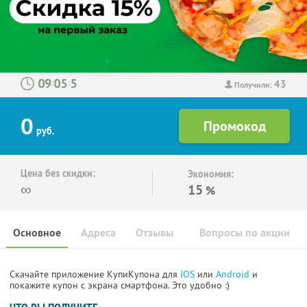
43
:
:
Получили:
0
руб.
Цена без скидки:
Экономия:
∞
15
%
Основное
Адреса
Отзывы
Вопросы по акции
Скачайте приложение КупиКупона для
IOS
или
Android
и
покажите купон с экрана смартфона. Это удобно :)