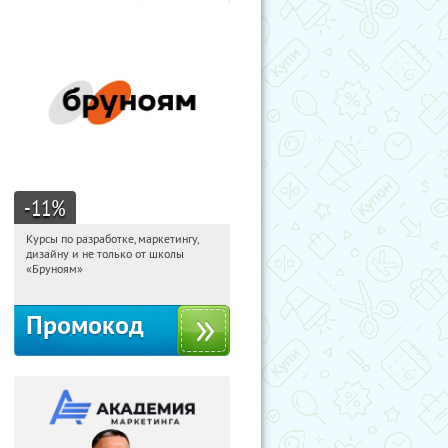
-11
%
Курсы по разработке, маркетингу,
08:29:46
Получи первым!
дизайну и не только от школы
Россия
«Бруноям»
Промокод