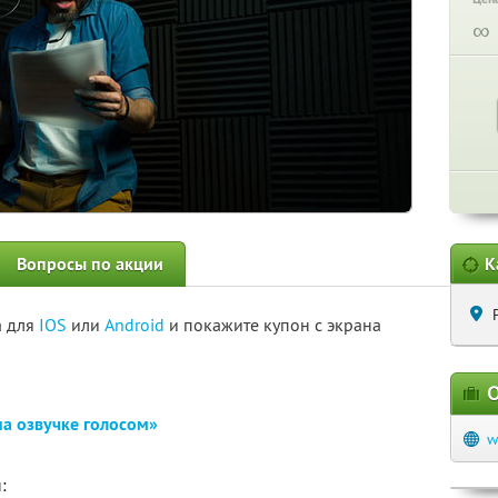
∞
Вопросы по акции
К
а для
IOS
или
Android
и покажите купон с экрана
О
на озвучке голосом»
w
: