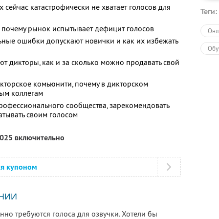
 сейчас катастрофически не хватает голосов для
Теги:
и почему рынок испытывает дефицит голосов
Онл
ьные ошибки допускают новички и как их избежать
Обу
ют дикторы, как и за сколько можно продавать свой
кторское комьюнити, почему в дикторском
ым коллегам
 профессионального сообщества, зарекомендовать
атывать своим голосом
2025 включительно
ся купоном
НИИ
но требуются голоса для озвучки. Хотели бы