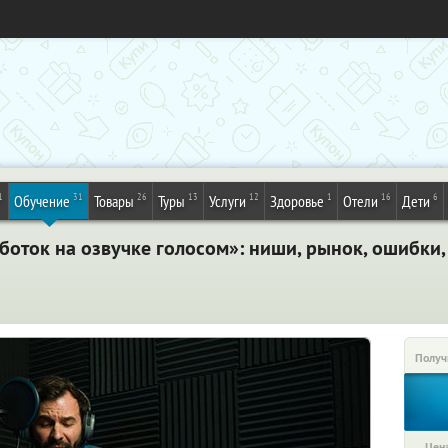
1
31
26
13
12
1
16
6
Обучение
Товары
Туры
Услуги
Здоровье
Отели
Дети
оток на озвучке голосом»: ниши, рынок, ошибки, 
Получ
Цена