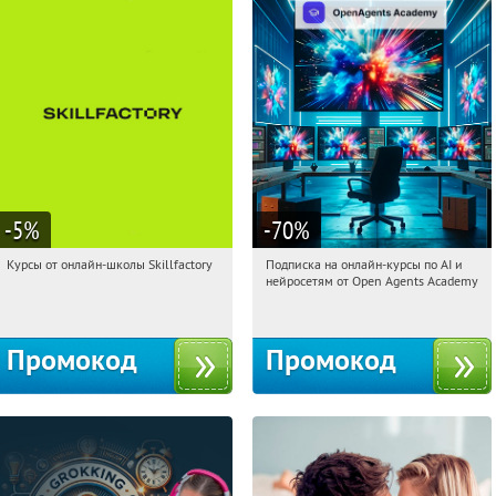
-5
%
-70
%
Курсы от онлайн-школы Skillfactory
Подписка на онлайн-курсы по AI и
08:29:46
Получи первым!
08:29:46
Получили:
18
нейросетям от Open Agents Academy
Россия
Россия
Промокод
Промокод