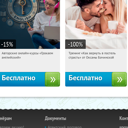
-15
%
-100
%
Авторские онлайн-курсы «Грокаем
Тренинг «Как вернуть в постель
08:29:46
Получили:
4
08:29:46
Получили:
16
английский»
страсть» от Оксаны Бачинской
Россия
Россия
Бесплатно
Бесплатно
тнёрам
Документы
Кон
елаем акцию!
Агентский договор
spro