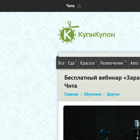
Чита
6
1
24
Все
Еда
Красота
Развлечения
Авто
Бесплатный вебинар «Зараб
Чита
Главная
Обучение
Другое