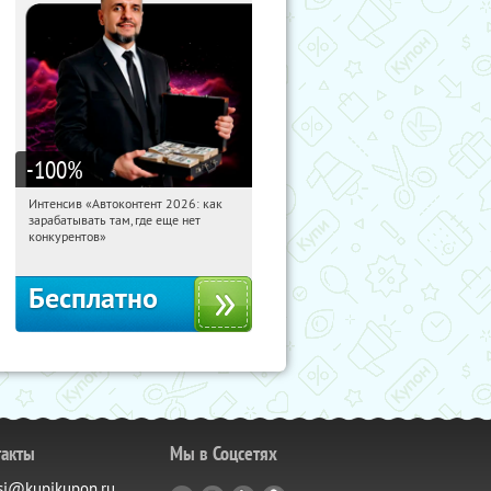
-100
%
Интенсив «Автоконтент 2026: как
08:29:46
Получили:
4
зарабатывать там, где еще нет
Россия
конкурентов»
Бесплатно
такты
Мы в Соцсетях
si@kupikupon.ru