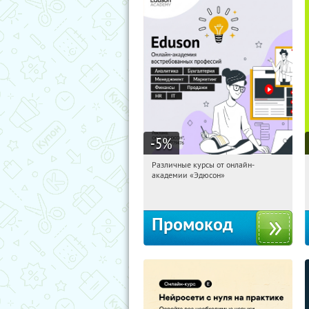
-5
%
Различные курсы от онлайн-
08:29:46
Получили:
2
академии «Эдюсон»
Россия
Промокод