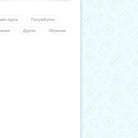
айн-курсы
ПолучиКупон
чение
Другое
Обучение