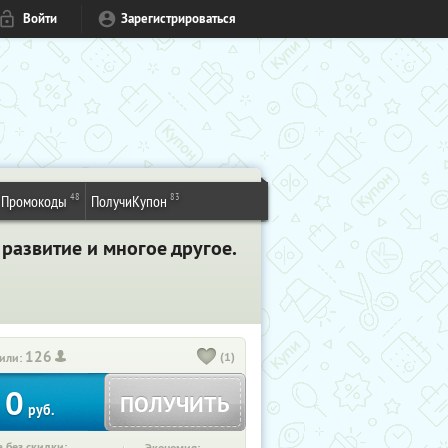
Войти
Зарегистрироваться
48
83
Промокоды
ПолучиКупон
развитие и многое другое.
126
(1)
или:
0
ПОЛУЧИТЬ
руб.
 без скидки: