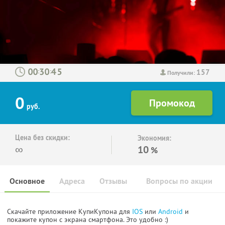
157
:
:
Получили:
0
руб.
Цена без скидки:
Экономия:
∞
10
%
Основное
Адреса
Отзывы
Вопросы по акции
Скачайте приложение КупиКупона для
IOS
или
Android
и
покажите купон с экрана смартфона. Это удобно :)