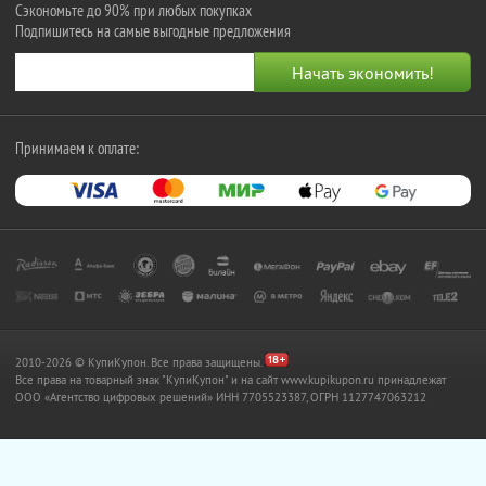
Сэкономьте до 90% при любых покупках
Подпишитесь на самые выгодные предложения
Принимаем к оплате:
2010-2026 © КупиКупон. Все права защищены.
Все права на товарный знак "КупиКупон" и на сайт www.kupikupon.ru принадлежат
OOO «Агентство цифровых решений» ИНН 7705523387, ОГРН 1127747063212