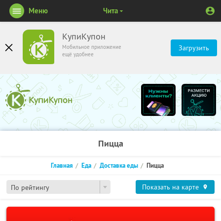
Меню
Чита
КупиКупон
Мобильное приложение
Загрузить
ещё удобнее
Пицца
Главная
Еда
Доставка еды
Пицца
Показать на карте
По рейтингу