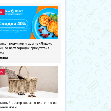
%
авка продуктов и еды из «Яндекс
и» во всех городах присутствия
иса
латно
0%
латный мастер-класс по плетению из
жной лозы