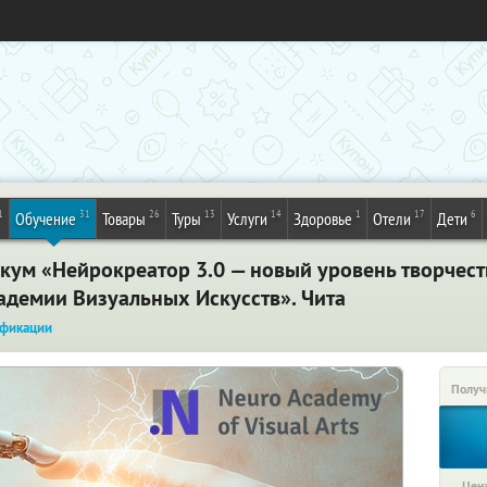
1
31
26
13
14
1
17
6
Обучение
Товары
Туры
Услуги
Здоровье
Отели
Дети
ум «Нейрокреатор 3.0 — новый уровень творчеств
демии Визуальных Искусств». Чита
фикации
Получ
Цена