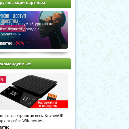
ругие акции партнера
лайн-практикум «8 уроков до
его первого дохода с
йросетями!»
сплатно
-56%
екомендуемые:
0%
нные электронные весы KitchenOK
аркетплейсе Wildberries
латно