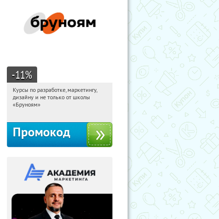
-11
%
Курсы по разработке, маркетингу,
10:26:32
Получи первым!
дизайну и не только от школы
Россия
«Бруноям»
Промокод