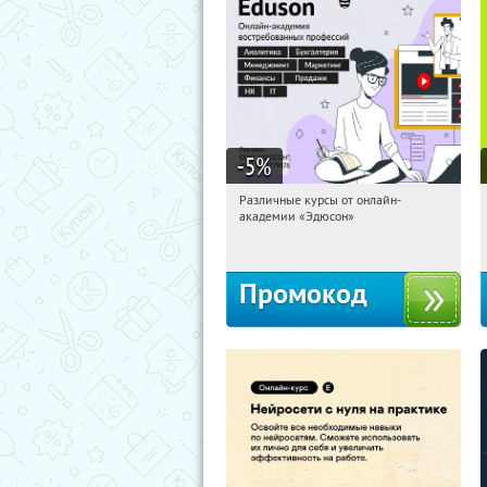
-5
%
Различные курсы от онлайн-
10:26:32
Получили:
2
академии «Эдюсон»
Россия
Промокод