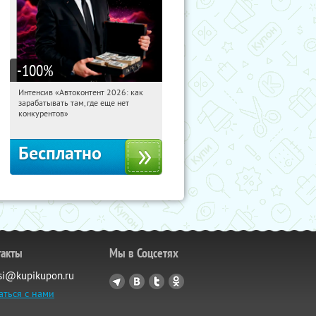
-100
%
Интенсив «Автоконтент 2026: как
10:26:32
Получили:
4
зарабатывать там, где еще нет
Россия
конкурентов»
Бесплатно
такты
Мы в Соцсетях
si@kupikupon.ru
аться с нами