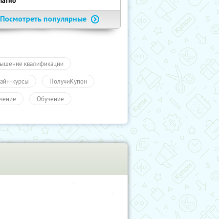
латно
Посмотреть популярные
ышение квалификации
айн-курсы
ПолучиКупон
чение
Обучение