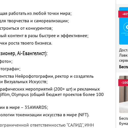
ая работать из любой точки мира;
-40
ля творчества и самореализации;
строиться от конкурентов;
ный контент в разы быстрее и эффективнее;
чки роста твоего бизнеса.
Дост
ионер, Ai-Евангелист):
Лавк
серв
фото»;
Бесп
отографа»;
гентства Нейрофотографии, ректор и создатель
 Визуальных Искусств;
-10
рафических мероприятий (200+ шт) и рекламных
ujifilm, Olympus (общий бюджет проектов более 100
ии в мире – 35AWARDS;
ологии токенизации искусства в мире (NFT).
Бесп
бума
 ограниченной ответственностью “САЛИД”,
ИНН