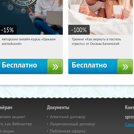
-15
%
-100
%
Авторские онлайн-курсы «Грокаем
Тренинг «Как вернуть в постель
10:26:32
Получили:
4
10:26:32
Получили:
16
английский»
страсть» от Оксаны Бачинской
Россия
Россия
Бесплатно
Бесплатно
тнёрам
Документы
Кон
елаем акцию!
Агентский договор
spro
е, как Вебмастер
Лицензионный договор
Связ
е акции
Публичная оферта