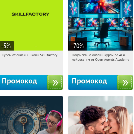
-5
%
-70
%
Курсы от онлайн-школы Skillfactory
Подписка на онлайн-курсы по AI и
10:26:32
Получи первым!
10:26:32
Получили:
18
нейросетям от Open Agents Academy
Россия
Россия
Промокод
Промокод