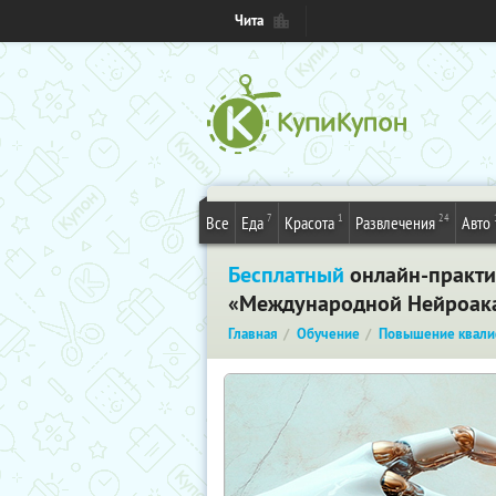
Чита
7
1
24
Все
Еда
Красота
Развлечения
Авто
Бесплатный
онлайн-практик
«Международной Нейроака
Главная
Обучение
Повышение квали