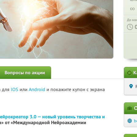
∞
До ко
Вопросы по акции
К
а для
IOS
или
Android
и покажите купон с экрана
О
ейрокреатор 3.0 — новый уровень творчества и
b
а» от «Международной Нейроакадемии