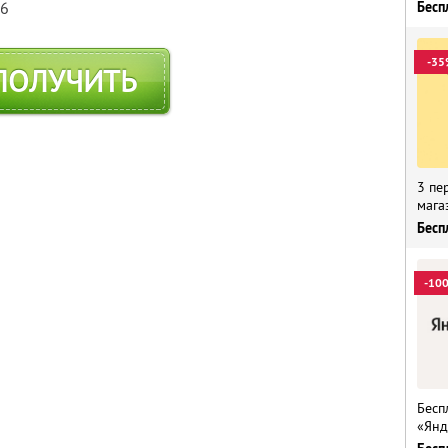
Бесп
76
-35
ПОЛУЧИТЬ
3 пе
мага
Бесп
-10
Бесп
«Янд