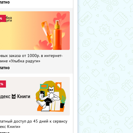
латно
%
рвых заказа от 1000р. в интернет-
зине «Улыбка радуги»
латно
0%
латный доступ до 45 дней к сервису
екс Книги»