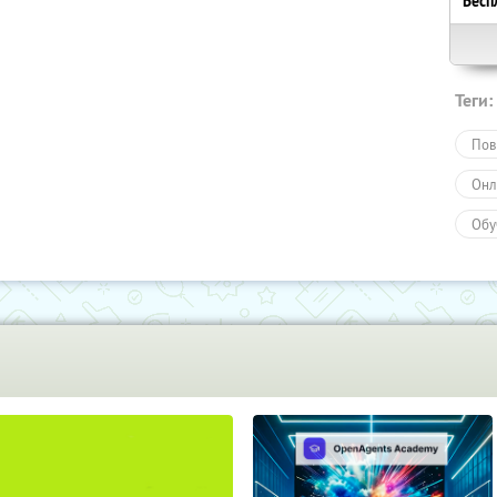
Бесп
Теги:
Пов
Онл
Обу