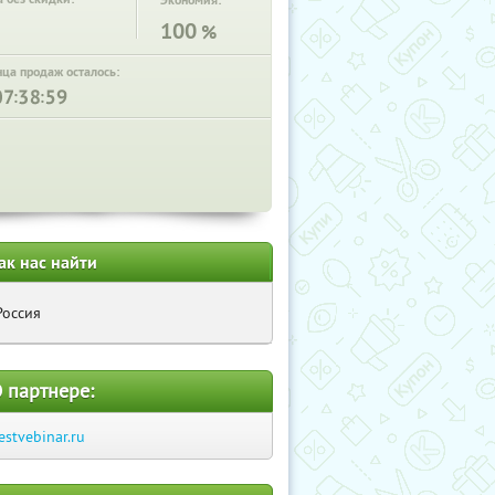
Экономия:
100
%
нца продаж осталось:
:
:
ак нас найти
Россия
 партнере:
estvebinar.ru