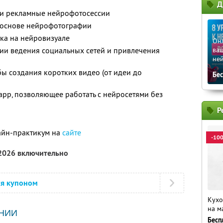
Д
е и рекламные нейрофотосессии
 основе нейрофотографии
ка на нейровизуале
Он
ии ведения социальных сетей и привлечения
ваш
не
ы создания коротких видео (от идеи до
Бе
pp, позволяющее работать с нейросетями без
Р
айн-практикум на
сайте
-10
 2026 включительно
ся купоном
Кухо
на м
НИИ
Бесп