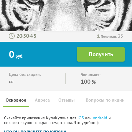
35
:
:
Получили:
0
руб.
Цена без скидки:
Экономия:
∞
100
%
Основное
Адреса
Отзывы
Вопросы по акции
Скачайте приложение КупиКупона для
IOS
или
Android
и
покажите купон с экрана смартфона. Это удобно :)