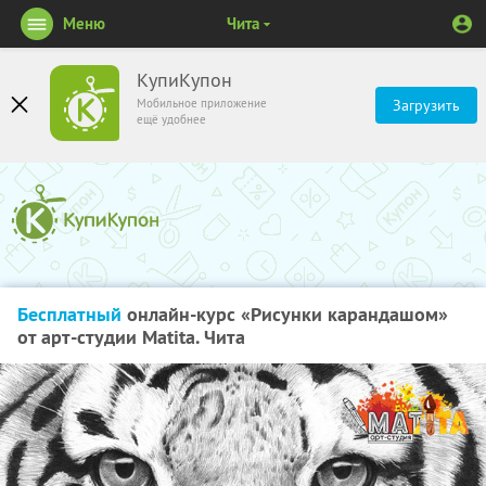
Меню
Чита
КупиКупон
Мобильное приложение
Загрузить
ещё удобнее
Бесплатный
онлайн-курс «Рисунки карандашом»
от арт-студии Matita. Чита