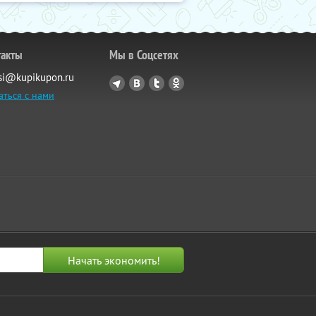
такты
Мы в Соцсетях
si@kupikupon.ru
аться с нами