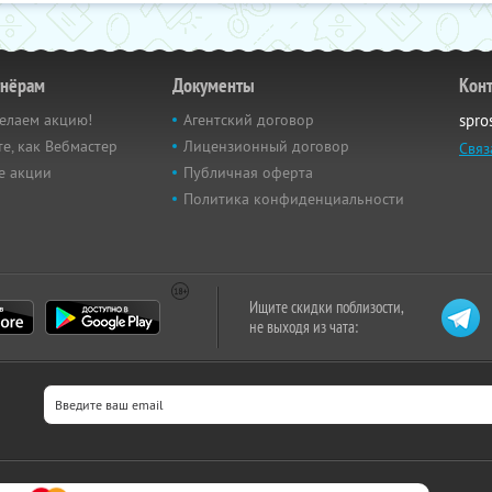
тнёрам
Документы
Кон
елаем акцию!
Агентский договор
spro
е, как Вебмастер
Лицензионный договор
Связ
е акции
Публичная оферта
Политика конфиденциальности
Ищите скидки поблизости,
не выходя из чата: