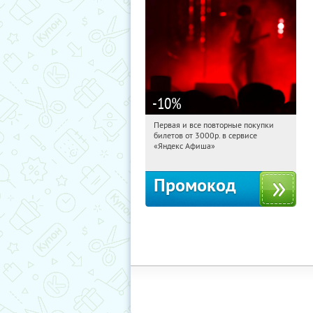
-10
%
Первая и все повторные покупки
00:49:45
Получили:
155
билетов от 3000р. в сервисе
Россия
«Яндекс Афиша»
Промокод