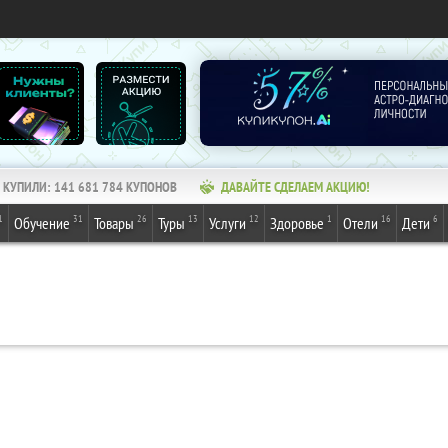
КУПИЛИ:
141 681 785
КУПОНОВ
ДАВАЙТЕ СДЕЛАЕМ АКЦИЮ!
1
31
26
13
12
1
16
6
Обучение
Товары
Туры
Услуги
Здоровье
Отели
Дети