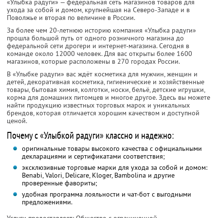
«Улыбка радуги» — федеральная сеть магазинов товаров для
ухода за собой и домом, крупнейшая на Северо-Западе и в
Поволжье и вторая по величине в России.
За более чем 20-летнюю историю компания «Улыбка радуги»
прошла большой путь от одного розничного магазина до
федеральной сети дрогери и интернет-магазина. Сегодня в
команде около 12000 человек. Для вас открыты более 1600
магазинов, которые расположены в 270 городах России.
В «Улыбке радуги» вас ждёт косметика для мужчин, женщин и
детей, декоративная косметика, гигиенические и хозяйственные
товары, бытовая химия, колготки, носки, бельё, детские игрушки,
корма для домашних питомцев и многое другое. Здесь вы можете
найти продукцию известных торговых марок и уникальных
брендов, которая отличается хорошим качеством и доступной
ценой.
Почему с «Улыбкой радуги» классно и надежно:
оригинальные товары высокого качества с официальными
декларациями и сертификатами соответствия;
эксклюзивные торговые марки для ухода за собой и домом:
Benabi, Valori, Delicare, Kloger, Bambolina и другие
проверенные фавориты;
удобная программа лояльности и чат-бот с выгодными
предложениями.