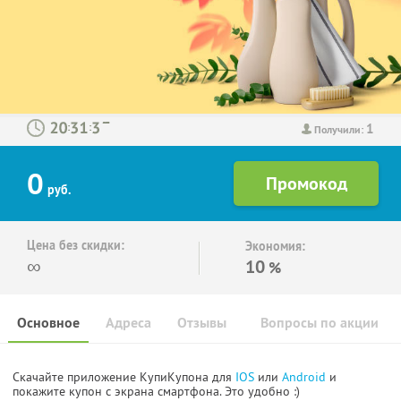
1
:
:
Получили:
0
руб.
Цена без скидки:
Экономия:
∞
10
%
Основное
Адреса
Отзывы
Вопросы по акции
Скачайте приложение КупиКупона для
IOS
или
Android
и
покажите купон с экрана смартфона. Это удобно :)