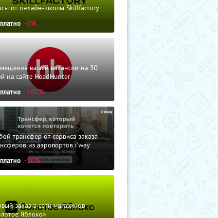
сы от онлайн-школы Skillfactory
сплатно
-5%
змещение вашей вакансии на 30
й на сайте HeadHunter
сплатно
-100%
ой трансфер от сервиса заказа
нсферов из аэропортов i'way
сплатно
-10%
вый заказ в сети магазинов
олотое Яблоко»