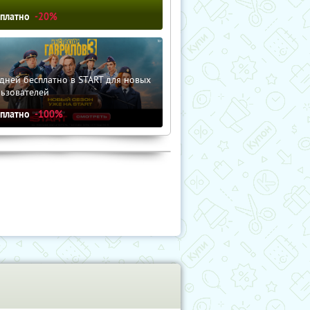
сплатно
-20%
дней бесплатно в START для новых
льзователей
сплатно
-100%