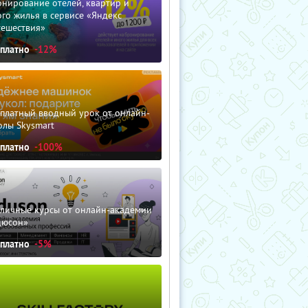
нирование отелей, квартир и
го жилья в сервисе «Яндекс
тешествия»
сплатно
-12%
сплатный вводный урок от онлайн-
олы Skysmart
сплатно
-100%
зличные курсы от онлайн-академии
дюсон»
сплатно
-5%