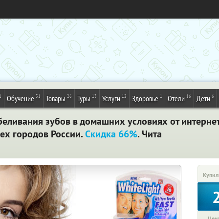
1
31
26
13
12
1
16
6
Обучение
Товары
Туры
Услуги
Здоровье
Отели
Дети
тбеливания зубов в домашних условиях от интернет
сех городов России.
Скидка 66%
. Чита
Купил
Цена