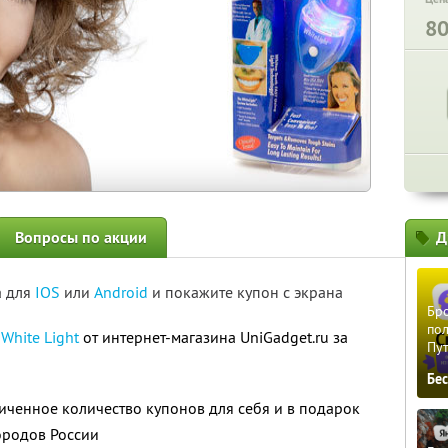
8
Вопросы по акции
Д
а для
IOS
или
Android
и покажите купон с экрана
Бро
пол
в
White Light
от интернет-магазина UniGadget.ru за
Пу
Бе
ченное количество купонов для себя и в подарок
городов России