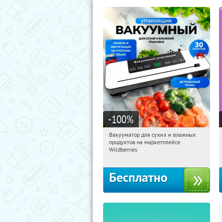
-100
%
Вакууматор для сухих и влажных
16:24:32
Получили:
188
продуктов на маркетплейсе
Россия
Wildberries
Бесплатно