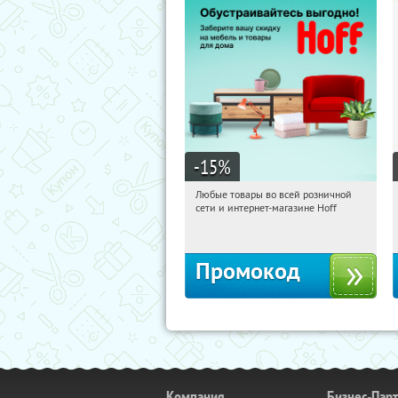
-15
%
Любые товары во всей розничной
16:24:32
Получили:
83
сети и интернет-магазине Hoff
Москва, 1-й Волоколамский проезд,
10с1
Промокод
Компания
Бизнес-Пар