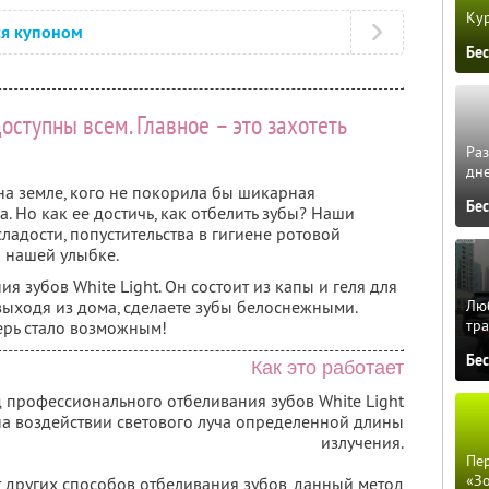
Кур
ся купоном
Бе
ступны всем. Главное – это захотеть
Ра
дне
на земле, кого не покорила бы шикарная
Бе
. Но как ее достичь, как отбелить зубы? Наши
сладости, попустительства в гигиене ротовой
на нашей улыбке.
 зубов White Light. Он состоит из капы и геля для
 выходя из дома, сделаете зубы белоснежными.
Люб
тра
ерь стало возможным!
Бе
Как это работает
 профессионального отбеливания зубов White Light
на воздействии светового луча определенной длины
излучения.
Пер
«З
т других способов отбеливания зубов, данный метод