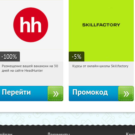
-100
%
-5
%
Размещение вашей вакансии на 30
Курсы от онлайн-школы Skillfactory
16:24:32
Получили:
2
16:24:32
Получи первым!
дней на сайте HeadHunter
Россия
Россия
Перейти
Промокод
тнёрам
Документы
Кон