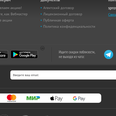
елаем акцию!
Агентский договор
spro
е, как Вебмастер
Лицензионный договор
Связ
е акции
Публичная оферта
Политика конфиденциальности
Ищите скидки поблизости,
не выходя из чата: