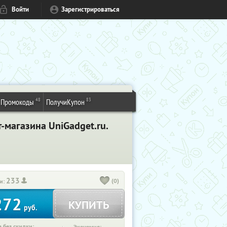
Войти
Зарегистрироваться
48
83
Промокоды
ПолучиКупон
-магазина UniGadget.ru.
233
(0)
и:
272
КУПИТЬ
руб.
 без скидки: