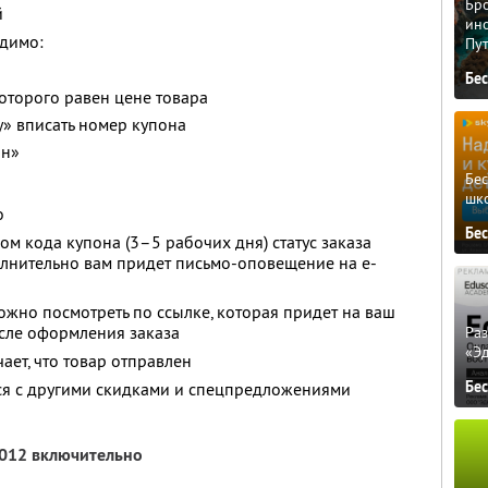
Бро
й
ино
димо:
Пу
Бе
оторого равен цене товара
у» вписать номер купона
он»
Бе
шк
о
Бе
м кода купона (3–5 рабочих дня) статус заказа
олнительно вам придет письмо-оповещение на e-
ожно посмотреть по ссылке, которая придет на ваш
сле оформления заказа
Ра
«Э
ает, что товар отправлен
Бе
ся с другими скидками и спецпредложениями
2012 включительно