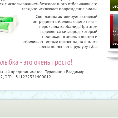
ся с использованием безкислотного отбеливающего
Бе
геля, что исключает повреждение эмали.
Свет лампы активирует активный
ингредиент отбеливающего геля –
пероксида карбамид. При этом
25 
выделяется кислород, который
по
проникает в эмаль и дентин и
отбеливает темные пигменты, но в то же
Бе
время не меняет структуру зуба.
лыбка - это очень просто!
альный предприниматель Туравинин Владимир
92
, ОГРН 311222321400012