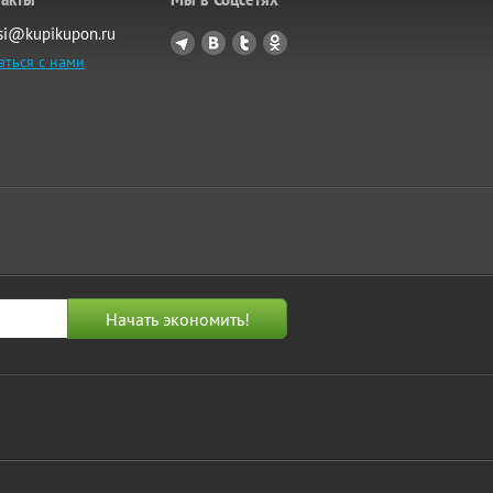
si@kupikupon.ru
аться с нами