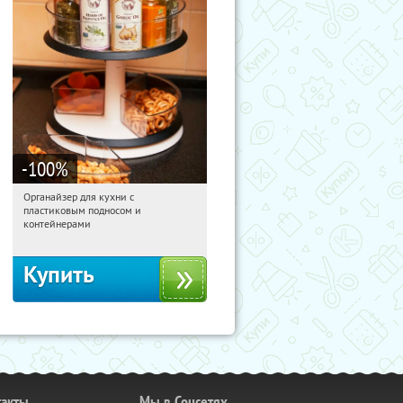
-100
%
Органайзер для кухни с
16:24:32
Получили:
312
пластиковым подносом и
Россия
контейнерами
Купить
такты
Мы в Соцсетях