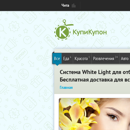
Чита
6
1
24
Все
Еда
Красота
Развлечения
Авто
Система White Light для о
Бесплатная доставка для в
Главная