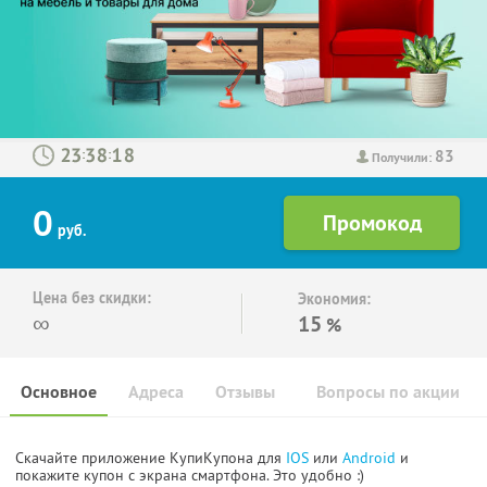
83
:
:
Получили:
0
руб.
Цена без скидки:
Экономия:
∞
15
%
Основное
Адреса
Отзывы
Вопросы по акции
Скачайте приложение КупиКупона для
IOS
или
Android
и
покажите купон с экрана смартфона. Это удобно :)