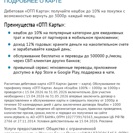
ПОДРОБНЕЕ О КАРТЕ
Дебетовая «ОТП Карта»: получайте кешбэк до 10% на покупки с
возможностью вернуть до 3000р. каждый месяц.
Преимущества «ОТП Карты»:
кешбэк до 10% на популярные категории для ежедневных
трат и покупки от партнеров в мобильном приложении;
доход 12% годовых: храните деньги на накопительном счете
и зарабатывайте каждый день;
обслуживание бесплатно и переводы до 500000 р./месяц
через СБП клиентам других банков;
привычный сервис: мгновенные переводы, приложение
доступно в App Store и Google Play, поддержка в чате.
Расчетная дебетовая карта «ОТП Карта» (далее — карта). Обслуживание по
тарифному плану «ОТП Карта». Акция «Кэшбэк 100% — 1000р. за 1000р.»
проводится с 15.04.2026 по 31.05.2026 включительно. Для участия
необходимо с 15.04.2026 по 31.05.2026 впервые заключить договор о
предоставлении и обслуживании карты и совершить покупку от 1000р. в
течение 30 календарных дней с даты заключения договора. Кешбэк = 1000
бонусов. Подробные сведения об организаторе акции, правилах проведения,
количестве призов, сроках, месте и порядке их получения на сайте
www.otpbank.ru. АО «ОТП БАНК», ОГРН 1027739176563, лицензия ЦБ РФ №
2766 от 27.11.2014. Условия действительны на 15.04.2026. Реклама
Услуги предоставляет: Общество с ограниченной