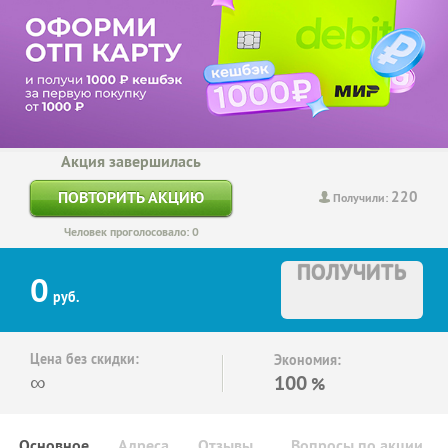
Акция завершилась
220
ПОВТОРИТЬ АКЦИЮ
Получили:
Человек проголосовало: 0
ПОЛУЧИТЬ
0
руб.
Цена без скидки:
Экономия:
∞
100
%
Основное
Адреса
Отзывы
Вопросы по акции