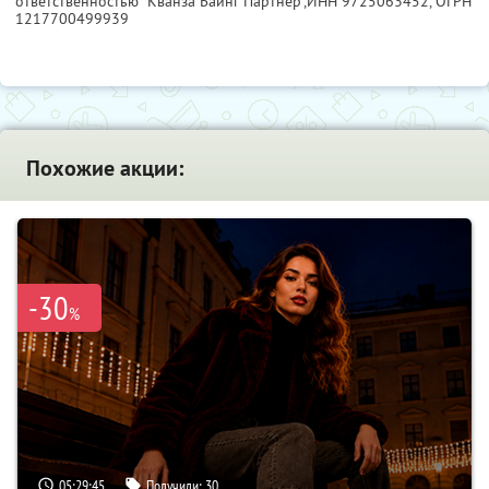
ответственностью "Кванза Баинг Партнер",
ИНН 9725063452
, ОГРН
1217700499939
Похожие акции:
-30
%
05:29:44
Получили:
30