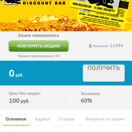
Акция завершилась
12494
ПОВТОРИТЬ АКЦИЮ
Получили:
Человек проголосовало: 49
ПОЛУЧИТЬ
0
руб.
Цена без скидки:
Экономия:
100
60%
руб.
Основное
Адреса
Отзывы
Вопросы по акции