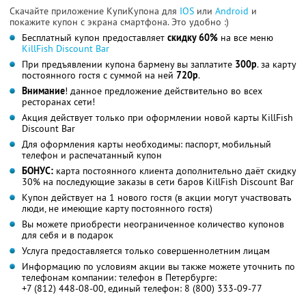
Скачайте приложение КупиКупона для
IOS
или
Android
и
покажите купон с экрана смартфона. Это удобно :)
Бесплатный купон предоставляет
скидку 60%
на все меню
KillFish Discount Bar
При предъявлении купона бармену вы заплатите
300р
. за карту
постоянного гостя с суммой на ней
720р
.
Внимание
! данное предложение действительно во всех
ресторанах сети!
Акция действует только при оформлении новой карты KillFish
Discount Bar
Для оформления карты необходимы: паспорт, мобильный
телефон и распечатанный купон
БОНУС:
карта постоянного клиента дополнительно даёт скидку
30% на последующие заказы в сети баров KillFish Discount Bar
Купон действует на 1 нового гостя (в акции могут участвовать
люди, не имеющие карту постоянного гостя)
Вы можете приобрести неограниченное количество купонов
для себя и в подарок
Услуга предоставляется только совершеннолетним лицам
Информацию по условиям акции вы также можете уточнить по
телефонам компании: телефон в Петербурге:
+7 (812) 448-08-00, единый телефон: 8 (800) 333-09-77