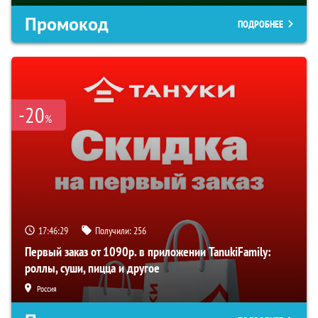
Промокод
ПОДРОБНЕЕ
-20
%
17:46:28
Получили:
256
Первый заказ от 1090р. в приложении TanukiFamily:
роллы, суши, пицца и другое
Россия