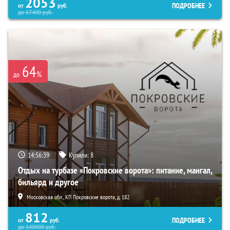
2053
ПОДРОБНЕЕ
от
руб.
до
67400
руб.
64
%
до
14:56:38
Купили:
8
Отдых на турбазе «Покровские ворота»: питание, мангал,
бильярд и другое
Московская обл., КП Покровские ворота, д. 182
812
ПОДРОБНЕЕ
от
руб.
до
140800
руб.