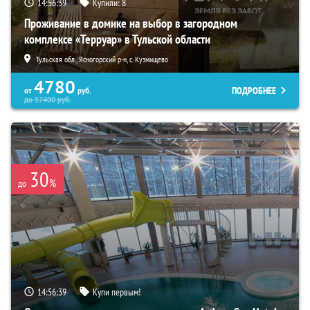
14:56:38
Купили:
8
Проживание в домике на выбор в загородном
комплексе «Терруар» в Тульской области
Тульская обл., Ясногорский р-н, с. Кузмищево
4780
ПОДРОБНЕЕ
от
руб.
до
57400
руб.
30
%
до
14:56:38
Купи первым!