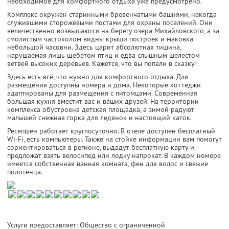
необходимое для комфортного отдыха уже предусмотрено.
Комплекс окружён старинными бревенчатыми башнями, некогда
служившими сторожевыми постами для охраны поселений. Они
величественно возвышаются на берегу озера Михайловского, а за
смолистым частоколом видны крыши построек и маковка
небольшой часовни. Здесь царит абсолютная тишина,
нарушаемая лишь щебетом птиц и едва слышным шелестом
ветвей высоких деревьев. Кажется, что вы попали в сказку!
Здесь есть всё, что нужно для комфортного отдыха. Для
размещения доступны номера и дома. Некоторые коттеджи
адаптированы для размещения с питомцами. Современная
большая кухня вместит вас и ваших друзей. На территории
комплекса обустроена детская площадка, а зимой радуют
малышей снежная горка для ледянок и настоящий каток.
Ресепшен работает круглосуточно. В отеле доступен бесплатный
Wi-Fi, есть компьютеры. Также на стойке информации вам помогут
сориентироваться в регионе, выдадут бесплатную карту и
предложат взять велосипед или лодку напрокат. В каждом номере
имеется собственная ванная комната, фен для волос и свежие
полотенца.
Услуги предоставляет: Общество с ограниченной