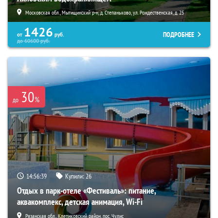
Московская обл., Мытищинский р-н, д. Степаньково, ул. Рождественская, д. 25
1426
ПОДРОБНЕЕ
от
руб.
до
60600
руб.
30
%
до
14:56:38
Купили:
26
Отдых в парк-отеле «Фестиваль»: питание,
аквакомплекс, детская анимация, Wi-Fi
Рязанская обл., Клепиковский район, пос. Чулис