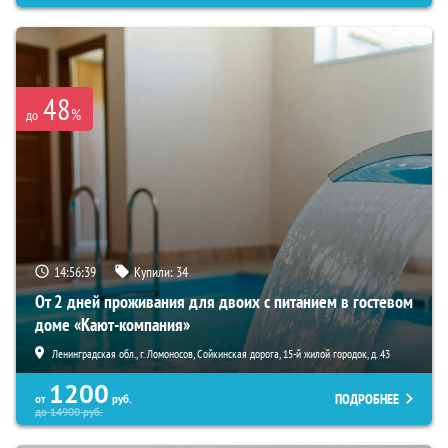
48
%
до
14:56:38
Купили:
34
От 2 дней проживания для двоих с питанием в гостевом
доме «Кают-компания»
Ленинградская обл., г. Ломоносов, Сойкинская дорога, 15-й жилой городок, д. 43
1200
ПОДРОБНЕЕ
от
руб.
до
14900
руб.