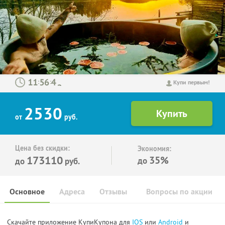
:
:
Купи первым!
2530
от
руб.
Цена без скидки:
Экономия:
173110
35%
до
до
руб.
Основное
Адреса
Отзывы
Вопросы по акции
Скачайте приложение КупиКупона для
IOS
или
Android
и