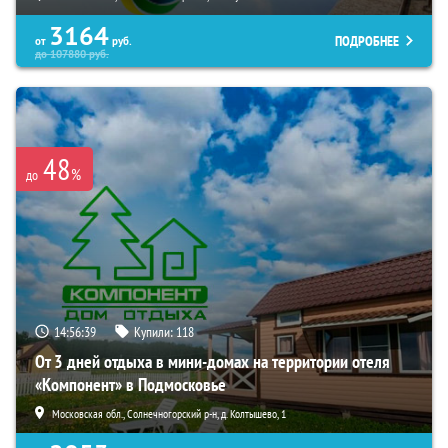
3164
ПОДРОБНЕЕ
от
руб.
до
107880
руб.
48
%
до
14:56:38
Купили:
118
От 3 дней отдыха в мини-домах на территории отеля
«Компонент» в Подмосковье
Московская обл., Солнечногорский р-н, д. Колтышево, 1