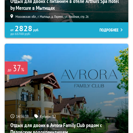
Отдых для двоих с питанием в отеле Arthurs Spa Hotel
by Mercure в Мытищах
Московская обл., г. Мытищи, д. Ларево, ул. Хвойная, стр. 26
2828
ПОДРОБНЕЕ
от
руб.
до
65700
руб.
37
%
до
14:56:38
Купили:
12
Отдых для двоих в Avrora Family Club рядом с
Пяловским водохранилищем