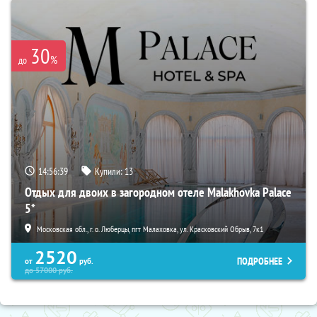
30
%
до
14:56:38
Купили:
13
Отдых для двоих в загородном отеле Malakhovka Palace
5*
Московская обл., г. о. Люберцы, пгт Малаховка, ул. Красковский Обрыв, 7к1
2520
ПОДРОБНЕЕ
от
руб.
до
57000
руб.