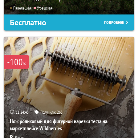
Павелецкая
Угрешская
Бесплатно
ПОДРОБНЕЕ
-100
%
11:24:44
Получили:
265
Нож роликовый для фигурной нарезки теста на
маркетплейсе Wildberries
Россия