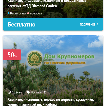
Хвойные, плодовые, лиственные и декоративные
растения от ТД Diamond Garden
Выставочная
Угрешская
Бесплатно
ПОДРОБНЕЕ
-50
%
11:24:44
Получили:
15
Хвойные, лиственные, плодовые деревья, кустарники,
газоны и ландшафтные работы