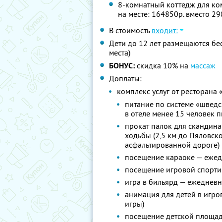
8-комнатный коттедж для ком
на месте: 164850р. вместо 2
В стоимость
входит:
Дети до 12 лет размещаются бе
места)
БОНУС:
скидка 10% на
массаж
Доплаты:
комплекс услуг от ресторана 
питание по системе «шведс
в отеле менее 15 человек 
прокат палок для скандина
ходьбы (2,5 км до Пяловс
асфальтированной дороге)
посещение караоке — ежедн
посещение игровой спортив
игра в бильярд — ежеднев
анимация для детей в игро
игры)
посещение детской площа