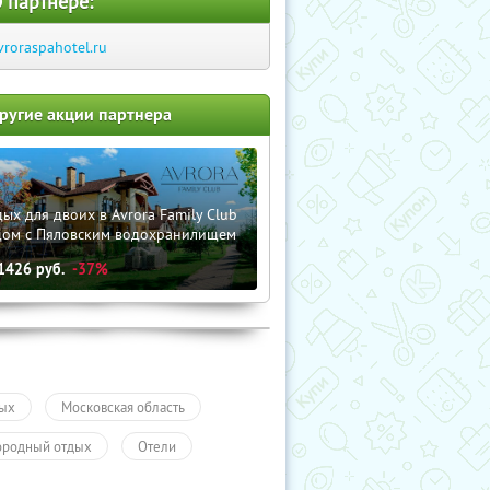
 партнере:
vroraspahotel.ru
ругие акции партнера
ых для двоих в Avrora Family Club
дом с Пяловским водохранилищем
1426
руб.
-37%
ых
Московская область
ородный отдых
Отели