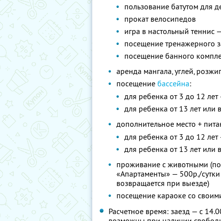
пользование батутом для де
прокат велосипедов
игра в настольный теннис 
посещение тренажерного за
посещение банного комплек
аренда мангала, углей, розжи
посещение
бассейна
:
для ребенка от 3 до 12 лет
для ребенка от 13 лет или 
дополнительное место + пита
для ребенка от 3 до 12 лет
для ребенка от 13 лет или 
проживание с животными (по
«Апартаменты» — 500р./сутки
возвращается при выезде)
посещение караоке со своими
Расчетное время: заезд — с 14.0
возможны при наличии свободн