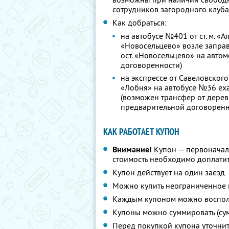
сотрудников загородного клуба
Как добраться:
на автобусе №401 от ст. м. «А
«Новосельцево» возле заправк
ост. «Новосельцево» на авто
договоренности)
на экспрессе от Савеловского 
«Лобня» на автобусе №36 еха
(возможен трансфер от дерев
предварительной договоренн
КАК РАБОТАЕТ КУПОН
Внимание!
Купон — первоначал
стоимость необходимо доплатит
Купон действует на один заезд
Можно купить неограниченное 
Каждым купоном можно восполь
Купоны можно суммировать (су
Перед покупкой купона уточни