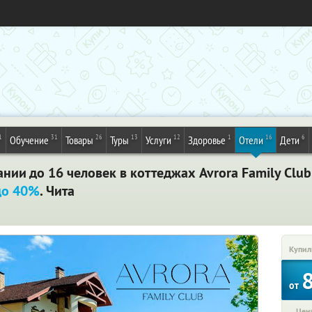
1
31
26
13
12
1
16
6
Обучение
Товары
Туры
Услуги
Здоровье
Отели
Дети
ании до 16 человек в коттеджах Avrora Family Clu
до 40%
. Чита
Купил
от
Цена