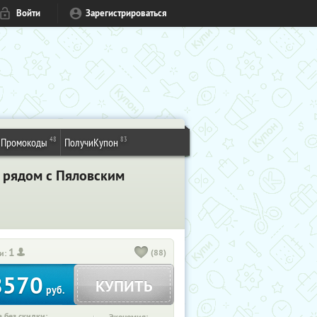
Войти
Зарегистрироваться
48
83
Промокоды
ПолучиКупон
b рядом с Пяловским
1
(88)
и:
8570
КУПИТЬ
руб.
 без скидки: