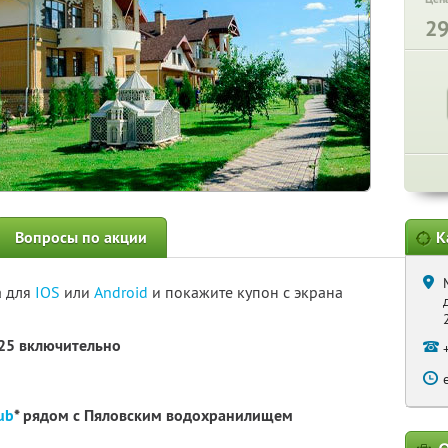
2
Вопросы по акции
К
а для
IOS
или
Android
и покажите купон с экрана
025 включительно
ub
* рядом с Пяловским водохранилищем