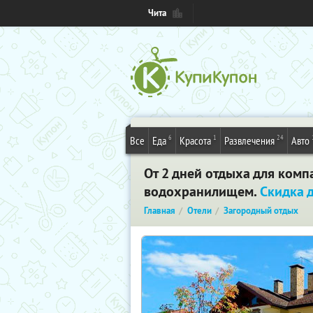
Чита
6
1
24
Все
Еда
Красота
Развлечения
Авто
От 2 дней отдыха для комп
водохранилищем.
Скидка 
Главная
Отели
Загородный отдых