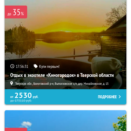
35
%
до
17:56:30
Купи первым!
Отдых в экоотеле «Киногородок» в Тверской области
Тверская обл., Бологовский р-н, Выползовское с/п, дер. Михайловское, д. 15
2530
ПОДРОБНЕЕ
от
руб.
до
173110
руб.