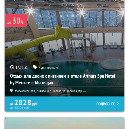
30
%
до
17:56:30
Купи первым!
Отдых для двоих с питанием в отеле Arthurs Spa Hotel
by Mercure в Мытищах
Московская обл., г. Мытищи, д. Ларево, ул. Хвойная, стр. 26
2828
ПОДРОБНЕЕ
от
руб.
до
65700
руб.