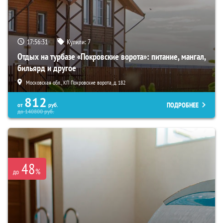
17:56:30
Купили:
7
Отдых на турбазе «Покровские ворота»: питание, мангал,
бильярд и другое
Московская обл., КП Покровские ворота, д. 182
812
ПОДРОБНЕЕ
от
руб.
до
140800
руб.
48
%
до