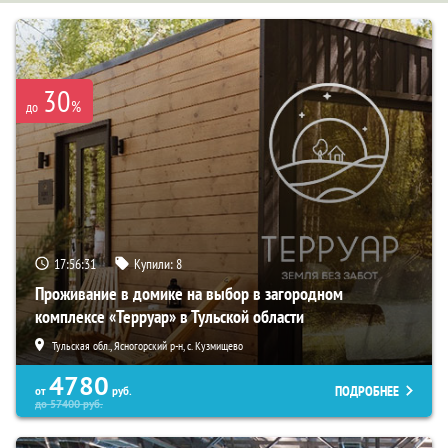
30
%
до
17:56:30
Купили:
8
Проживание в домике на выбор в загородном
комплексе «Терруар» в Тульской области
Тульская обл., Ясногорский р-н, с. Кузмищево
4780
ПОДРОБНЕЕ
от
руб.
до
57400
руб.