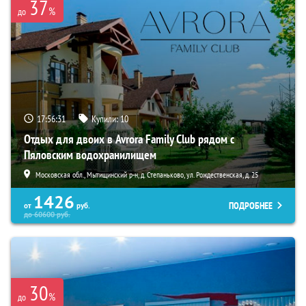
37
%
до
17:56:30
Купили:
10
Отдых для двоих в Avrora Family Club рядом с
Пяловским водохранилищем
Московская обл., Мытищинский р-н, д. Степаньково, ул. Рождественская, д. 25
1426
ПОДРОБНЕЕ
от
руб.
до
60600
руб.
30
%
до