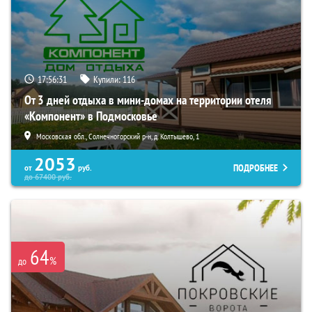
17:56:30
Купили:
116
От 3 дней отдыха в мини-домах на территории отеля
«Компонент» в Подмосковье
Московская обл., Солнечногорский р-н, д. Колтышево, 1
2053
ПОДРОБНЕЕ
от
руб.
до
67400
руб.
64
%
до