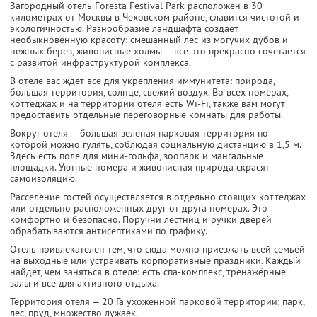
Загородный отель Foresta Festival Park расположен в 30
километрах от Москвы в Чеховском районе, славится чистотой и
экологичностью. Разнообразие ландшафта создает
необыкновенную красоту: смешанный лес из могучих дубов и
нежных берез, живописные холмы — все это прекрасно сочетается
с развитой инфраструктурой комплекса.
В отеле вас ждет все для укрепления иммунитета: природа,
большая территория, солнце, свежий воздух. Во всех номерах,
коттеджах и на территории отеля есть Wi-Fi, также вам могут
предоставить отдельные переговорные комнаты для работы.
Вокруг отеля — большая зеленая парковая территория по
которой можно гулять, соблюдая социальную дистанцию в 1,5 м.
Здесь есть поле для мини-гольфа, зоопарк и мангальные
площадки. Уютные номера и живописная природа скрасят
самоизоляцию.
Расселение гостей осуществляется в отдельно стоящих коттеджах
или отдельно расположенных друг от друга номерах. Это
комфортно и безопасно. Поручни лестниц и ручки дверей
обрабатываются антисептиками по графику.
Отель привлекателен тем, что сюда можно приезжать всей семьей
на выходные или устраивать корпоративные праздники. Каждый
найдет, чем заняться в отеле: есть спа-комплекс, тренажёрные
залы и все для активного отдыха.
Территория отеля — 20 Га ухоженной парковой территории: парк,
лес, пруд, множество лужаек.