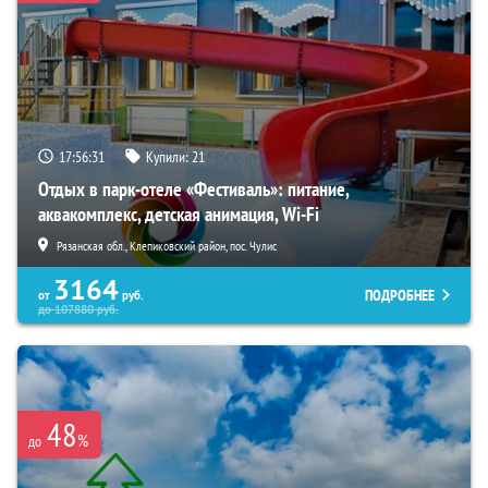
17:56:30
Купили:
21
Отдых в парк-отеле «Фестиваль»: питание,
аквакомплекс, детская анимация, Wi-Fi
Рязанская обл., Клепиковский район, пос. Чулис
3164
ПОДРОБНЕЕ
от
руб.
до
107880
руб.
48
%
до