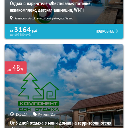
Отдых в парк-отеле «Фестиваль»: питание,
аквакомплекс, детская анимация, Wi-Fi
Рязанская обл., Клепиковский район, пос. Чулис
3164
ПОДРОБНЕЕ
от
руб.
до
107880
руб.
48
%
до
15:56:13
Купили:
117
От 3 дней отдыха в мини-домах на территории отеля