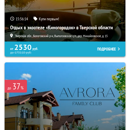
15:56:13
Купи первым!
Отдых в экоотеле «Киногородок» в Тверской области
Тверская обл., Бологовский р-н, Выползовское с/п, дер. Михайловское, д. 15
2530
ПОДРОБНЕЕ
от
руб.
до
173110
руб.
37
%
до