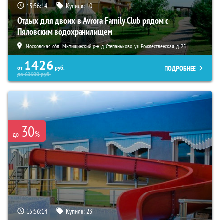
15:56:13
Купили:
10
Отдых для двоих в Avrora Family Club рядом с
Пяловским водохранилищем
Московская обл., Мытищинский р-н, д. Степаньково, ул. Рождественская, д. 25
1426
ПОДРОБНЕЕ
от
руб.
до
60600
руб.
30
%
до
15:56:13
Купили:
23