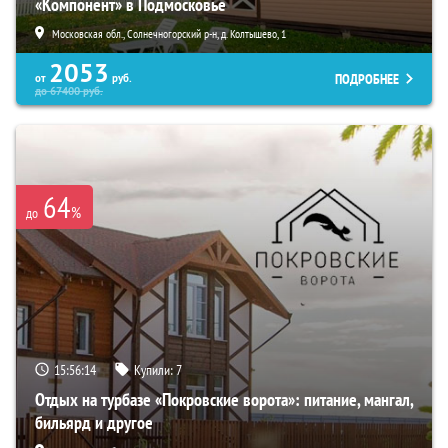
«Компонент» в Подмосковье
Московская обл., Солнечногорский р-н, д. Колтышево, 1
2053
ПОДРОБНЕЕ
от
руб.
до
67400
руб.
64
%
до
15:56:13
Купили:
7
Отдых на турбазе «Покровские ворота»: питание, мангал,
бильярд и другое