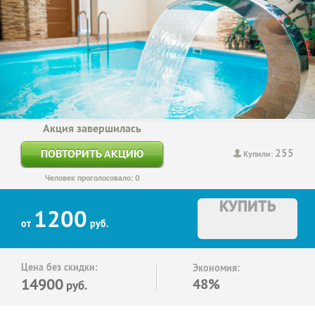
Акция завершилась
255
ПОВТОРИТЬ АКЦИЮ
Купили:
Человек проголосовало: 0
КУПИТЬ
1200
от
руб.
Цена без скидки:
Экономия:
14900
48%
руб.