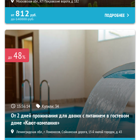
Московская обл., КП Покровские ворота, д. 182
812
ПОДРОБНЕЕ
от
руб.
до
140800
руб.
48
%
до
15:56:13
Купили:
34
От 2 дней проживания для двоих с питанием в гостевом
доме «Кают-компания»
Ленинградская обл., г. Ломоносов, Сойкинская дорога, 15-й жилой городок, д. 43