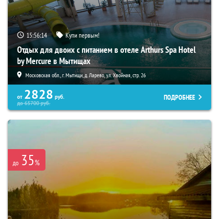
15:56:13
Купи первым!
Отдых для двоих с питанием в отеле Arthurs Spa Hotel
by Mercure в Мытищах
Московская обл., г. Мытищи, д. Ларево, ул. Хвойная, стр. 26
2828
ПОДРОБНЕЕ
от
руб.
до
65700
руб.
35
%
до