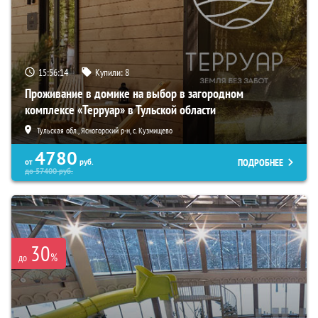
15:56:13
Купили:
8
Проживание в домике на выбор в загородном
комплексе «Терруар» в Тульской области
Тульская обл., Ясногорский р-н, с. Кузмищево
4780
ПОДРОБНЕЕ
от
руб.
до
57400
руб.
30
%
до