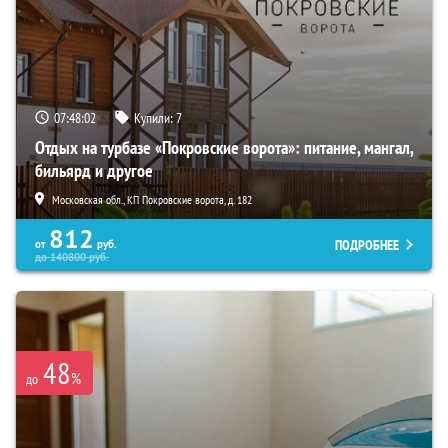
07:48:01
Купили:
7
Отдых на турбазе «Покровские ворота»: питание, мангал,
бильярд и другое
Московская обл., КП Покровские ворота, д. 182
812
ПОДРОБНЕЕ
от
руб.
до
140800
руб.
48
%
до