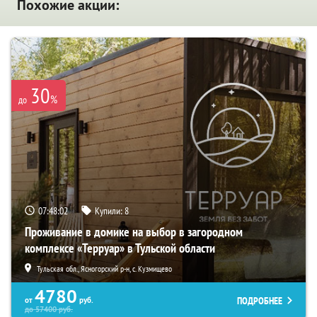
Похожие акции:
30
%
до
07:48:01
Купили:
8
Проживание в домике на выбор в загородном
комплексе «Терруар» в Тульской области
Тульская обл., Ясногорский р-н, с. Кузмищево
4780
ПОДРОБНЕЕ
от
руб.
до
57400
руб.