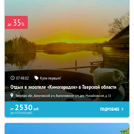
35
%
до
07:48:01
Купи первым!
Отдых в экоотеле «Киногородок» в Тверской области
Тверская обл., Бологовский р-н, Выползовское с/п, дер. Михайловское, д. 15
2530
ПОДРОБНЕЕ
от
руб.
до
173110
руб.