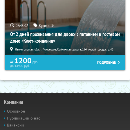
07:48:01
Купили:
34
От 2 дней проживания для двоих с питанием в гостевом
доме «Кают-компания»
Ленинградская обл., г. Ломоносов, Сойкинская дорога, 15-й жилой городок, д. 43
1200
ПОДРОБНЕЕ
от
руб.
до
14900
руб.
Компания
Основное
Публикации о нас
Вакансии