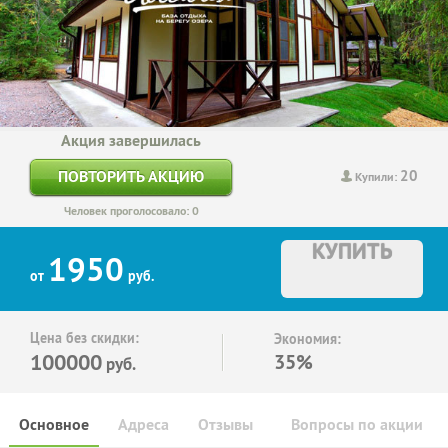
Акция завершилась
20
ПОВТОРИТЬ АКЦИЮ
Купили:
Человек проголосовало: 0
КУПИТЬ
1950
от
руб.
Цена без скидки:
Экономия:
100000
35%
руб.
Основное
Адреса
Отзывы
Вопросы по акции