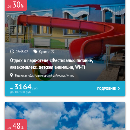
30
%
до
07:48:01
Купили:
22
Отдых в парк-отеле «Фестиваль»: питание,
аквакомплекс, детская анимация, Wi-Fi
Рязанская обл., Клепиковский район, пос. Чулис
3164
ПОДРОБНЕЕ
от
руб.
до
107880
руб.
48
%
до