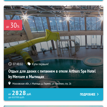
30
%
до
07:48:01
Купи первым!
Отдых для двоих с питанием в отеле Arthurs Spa Hotel
by Mercure в Мытищах
Московская обл., г. Мытищи, д. Ларево, ул. Хвойная, стр. 26
2828
ПОДРОБНЕЕ
от
руб.
до
65700
руб.