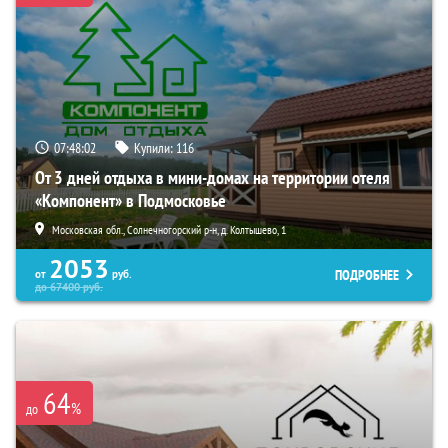
07:48:01
Купили:
116
От 3 дней отдыха в мини-домах на территории отеля
«Компонент» в Подмосковье
Московская обл., Солнечногорский р-н, д. Колтышево, 1
2053
ПОДРОБНЕЕ
от
руб.
до
67400
руб.
64
%
до