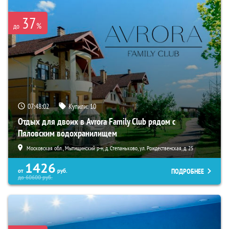
37
%
до
07:48:01
Купили:
10
Отдых для двоих в Avrora Family Club рядом с
Пяловским водохранилищем
Московская обл., Мытищинский р-н, д. Степаньково, ул. Рождественская, д. 25
1426
ПОДРОБНЕЕ
от
руб.
до
60600
руб.