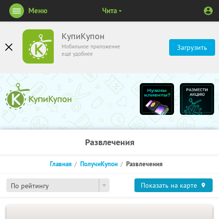
Меню
Чита
КупиКупон
Мобильное приложение
Загрузить
ещё удобнее
Развлечения
Главная
ПолучиКупон
Развлечения
Показать на карте
По рейтингу