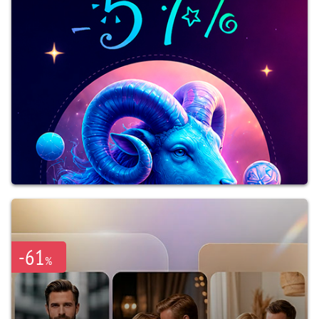
-61
%