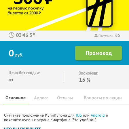
65
:
:
Получили:
0
руб.
Цена без скидки:
Экономия:
∞
15
%
Основное
Адреса
Отзывы
Вопросы по акции
Скачайте приложение КупиКупона для
IOS
или
Android
и
покажите купон с экрана смартфона. Это удобно :)