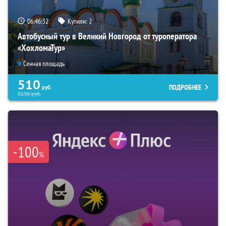
06:46:31
Купили:
2
Автобусный тур в Великий Новгород от туроператора
«ХохломаТур»
Сенная площадь
510
ПОДРОБНЕЕ
руб.
5190
руб.
-100
%