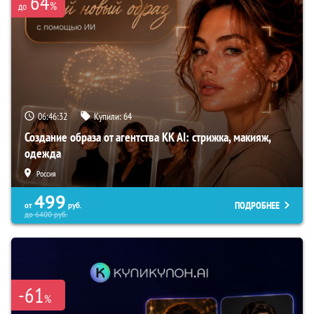
64
%
до
06:46:31
Купили:
64
Создание образа от агентства KK AI: стрижка, макияж,
одежда
Россия
499
ПОДРОБНЕЕ
от
руб.
до
6400
руб.
-61
%