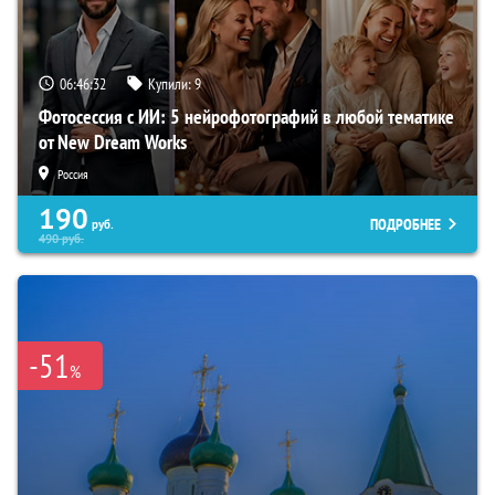
06:46:31
Купили:
9
Фотосессия с ИИ: 5 нейрофотографий в любой тематике
от New Dream Works
Россия
190
ПОДРОБНЕЕ
руб.
490
руб.
-51
%