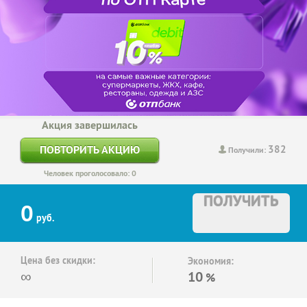
Акция завершилась
382
ПОВТОРИТЬ АКЦИЮ
Получили:
Человек проголосовало: 0
ПОЛУЧИТЬ
0
руб.
Цена без скидки:
Экономия:
∞
10
%