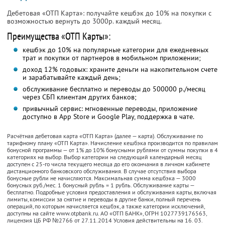
Дебетовая «ОТП Карта»: получайте кешбэк до 10% на покупки с
возможностью вернуть до 3000р. каждый месяц.
Преимущества «ОТП Карты»:
кешбэк до 10% на популярные категории для ежедневных
трат и покупки от партнеров в мобильном приложении;
доход 12% годовых: храните деньги на накопительном счете
и зарабатывайте каждый день;
обслуживание бесплатно и переводы до 500000 р./месяц
через СБП клиентам других банков;
привычный сервис: мгновенные переводы, приложение
доступно в App Store и Google Play, поддержка в чате.
Расчётная дебетовая карта «ОТП Карта» (далее — карта). Обслуживание по
тарифному плану «ОТП Карта». Начисление кешбэка производится по правилам
бонусной программы — от 1% до 10% бонусными рублями от суммы покупки в 4
категориях на выбор. Выбор категории на следующий календарный месяц
доступен с 25-го числа текущего месяца до его окончания в личном кабинете
дистанционного банковского обслуживания. В случае отсутствия выбора
бонусные рубли не начисляются. Максимальная cумма кешбэка — 3000
бонусных руб./мес. 1 бонусный рубль = 1 рубль. Обслуживание карты —
бесплатно. Подробные условия предоставления и обслуживания карты, включая
лимиты, комиссии за снятие и переводы в другие банки, полный перечень
операций, по которым начисляется кешбэк, а также категории исключений,
доступны на сайте www.otpbank.ru. АО «ОТП БАНК», ОГРН 1027739176563,
лицензия ЦБ РФ №2766 от 27.11.2014 Условия действительны на 16. 03.